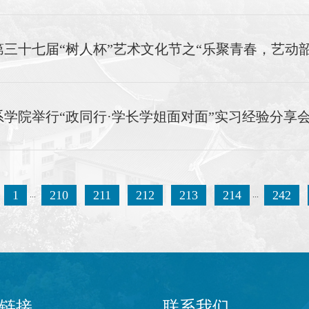
三十七届“树人杯”艺术文化节之“乐聚青春，艺动
学院举行“政同行·学长学姐面对面”实习经验分享
1
210
211
212
213
214
242
...
...
链接
联系我们