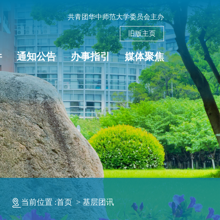
共青团华中师范大学委员会主办
旧版主页
件
通知公告
办事指引
媒体聚焦
当前位置 :
首页
>
基层团讯