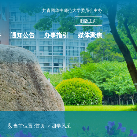
共青团华中师范大学委员会主办
旧版主页
件
通知公告
办事指引
媒体聚焦
当前位置 :
首页
>
团学风采