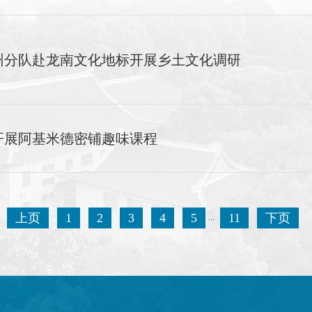
州分队赴龙南文化地标开展乡土文化调研
开展阿基米德密铺趣味课程
上页
1
2
3
4
5
11
下页
...