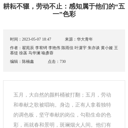
耕耘不辍，劳动不止：感知属于他们的“五
一”色彩
时间：2023-05-07 18:47
来源：华大青年
作者：翟苑辰 李宥锜 李艳伟 陈雨佳 叶潇宇 朱亦谈 黄小娅 王
慕缇 徐菡 马华澜 喻彥蓉
编辑：陈楠鑫
点击：
730
五月，大自然的颜料桶被打翻；五月，劳动
和奉献之歌被唱响。身边，正有人拿着独特
的调色板，坚守奉献的岗位，勾勒生命的色
彩，画就春和景明，斑斓烟火人间。他们有