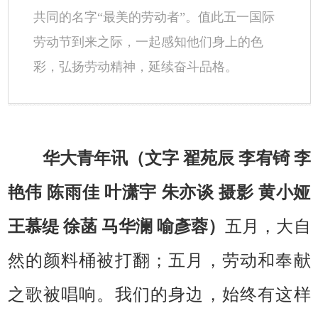
共同的名字“最美的劳动者”。值此五一国际
劳动节到来之际，一起感知他们身上的色
彩，弘扬劳动精神，延续奋斗品格。
华大青年讯（文字 翟苑辰 李宥锜 李
艳伟 陈雨佳 叶潇宇 朱亦谈 摄影 黄小娅
五月，大自
王慕缇 徐菡 马华澜 喻彥蓉）
然的颜料桶被打翻；五月，劳动和奉献
之歌被唱响。我们的身边，始终有这样