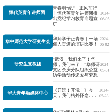
青春明“纪”，正风前行
恽代英青年讲师团
丨恽代英青年讲师团推
2024-
出党纪学习教育专题宣
06-05
讲
华师学子正青春｜一场
2024-
华中师范大学研究生会
催人奋进的演讲比赛！
06-02
“武汉，我们来了！华
研究生支教团
师，我们来了！”华师研
2024-
支团余庆分队组织公益
05-31
访学活动传递爱与梦想
《开沅！开沅！》今
2024-
华大青年融媒体中心
天，我们格外怀念……
05-28