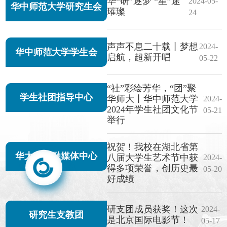
华“研”逐梦 “星”途
2024-05-
华中师范大学研究生会
璀璨
24
声声不息二十载丨梦想
2024-
华中师范大学学生会
启航，超新开唱
05-22
“社”彩绘芳华，“团”聚
学生社团指导中心
华师大丨华中师范大学
2024-
2024年学生社团文化节
05-21
举行
祝贺！我校在湖北省第
华大青年融媒体中心
八届大学生艺术节中获
2024-
得多项荣誉，创历史最
05-20
好成绩
研支团成员获奖！这次
2024-
研究生支教团
是北京国际电影节！
05-17