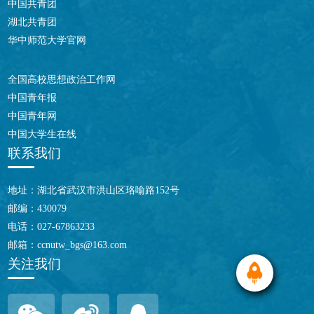
中国共青团
湖北共青团
华中师范大学官网
全国高校思想政治工作网
中国青年报
中国青年网
中国大学生在线
联系我们
地址：
湖北省武汉市洪山区珞喻路152号
邮编：
430079
电话：
027-67863233
邮箱：
ccnutw_bgs@163.com
关注我们