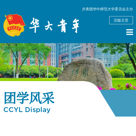
共青团华中师范大学委员会主办
旧版主页
团学风采
CCYL Display