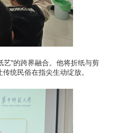
纸艺”的跨界融合。他将折纸与剪
让传统民俗在指尖生动绽放。