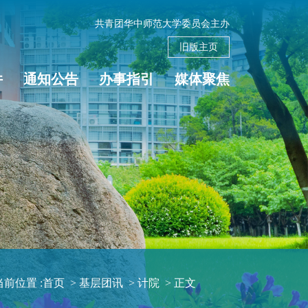
共青团华中师范大学委员会主办
旧版主页
件
通知公告
办事指引
媒体聚焦
当前位置 :
首页
>
基层团讯
>
计院
>
正文