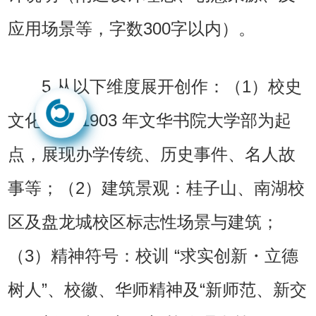
应用场景等，字数300字以内）。
5.从以下维度展开创作：（1）校史
文化：以 1903 年文华书院大学部为起
点，展现办学传统、历史事件、名人故
事等；（2）建筑景观：桂子山、南湖校
区及盘龙城校区标志性场景与建筑；
（3）精神符号：校训 “求实创新・立德
树人”、校徽、华师精神及“新师范、新交