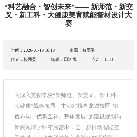
“科艺融合・智创未来”—— 新师范・新交
叉・新工科・大健康美育赋能智材设计大
赛
时间：2026-01-19 18:19
来源：校团委
作者：校团委
编辑：田湘悦
点击：
1383
为深入贯彻学校“新师范、新交叉、新工科、
大健康”战略布局，主动对接盘龙城校区“错
位布局、优势互补、整体发展”的建设规划与
新兴领域学科布局需求，进一步推动智能交