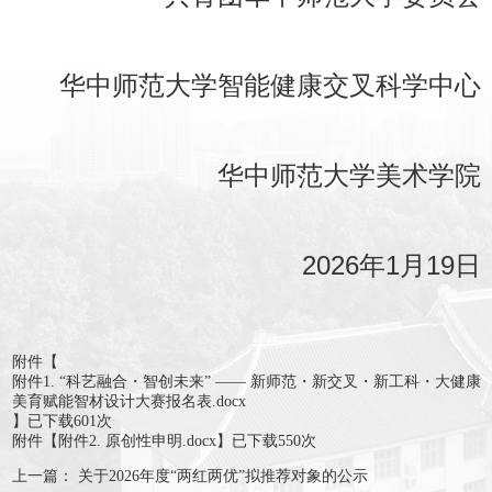
华中师范大学智能健康交叉科学中心
华中师范大学美术学院
2026年1月19日
附件【
附件1. “科艺融合・智创未来” —— 新师范・新交叉・新工科・大健康
美育赋能智材设计大赛报名表.docx
】已下载
601
次
附件【
附件2. 原创性申明.docx
】已下载
550
次
上一篇：
关于2026年度“两红两优”拟推荐对象的公示